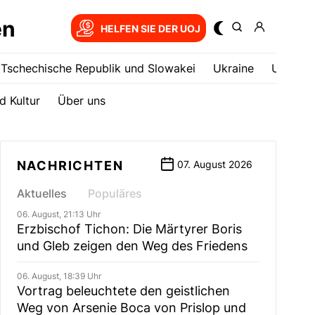
en
HELFEN SIE DER UOJ
Tschechische Republik und Slowakei
Ukrainе
USA
d Kultur
Über uns
NACHRICHTEN
07. August 2026
Aktuelles
Populäres
06. August, 21:13 Uhr
Erzbischof Tichon: Die Märtyrer Boris
und Gleb zeigen den Weg des Friedens
06. August, 18:39 Uhr
Vortrag beleuchtete den geistlichen
Weg von Arsenie Boca von Prislop und