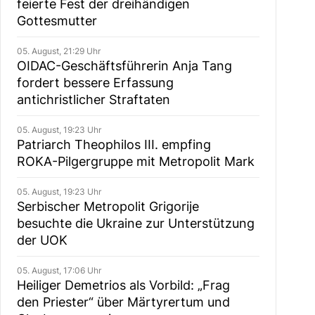
feierte Fest der dreihändigen
Gottesmutter
05. August, 21:29 Uhr
OIDAC-Geschäftsführerin Anja Tang
fordert bessere Erfassung
antichristlicher Straftaten
05. August, 19:23 Uhr
Patriarch Theophilos III. empfing
ROKA-Pilgergruppe mit Metropolit Mark
05. August, 19:23 Uhr
Serbischer Metropolit Grigorije
besuchte die Ukraine zur Unterstützung
der UOK
05. August, 17:06 Uhr
Heiliger Demetrios als Vorbild: „Frag
den Priester“ über Märtyrertum und