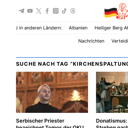
UOJ in anderen Ländern:
Albanien
Heiliger Berg A
Nachrichten
Verteid
SUCHE NACH TAG “KIRCHENSPALTUN
Serbischer Priester
Donatismus:
bezeichnet Tomos der OKU
Streben nach