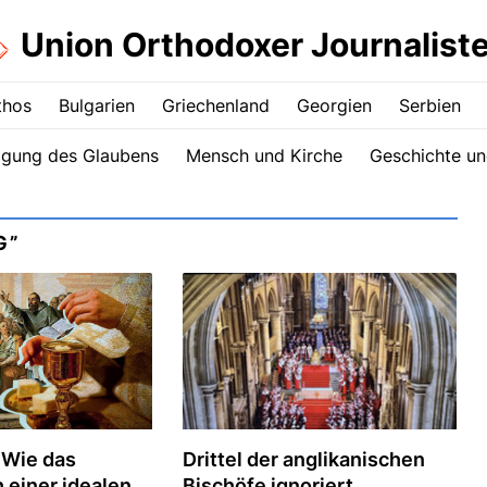
Union Orthodoxer Journalist
thos
Bulgarien
Griechenland
Georgien
Serbien
igung des Glaubens
Mensch und Kirche
Geschichte un
G”
Drittel der anglikanischen
 Wie das
Bischöfe ignoriert
 einer idealen