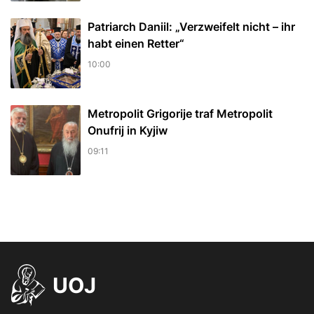
Patriarch Daniil: „Verzweifelt nicht – ihr
habt einen Retter“
10:00
Metropolit Grigorije traf Metropolit
Onufrij in Kyjiw
09:11
UOJ