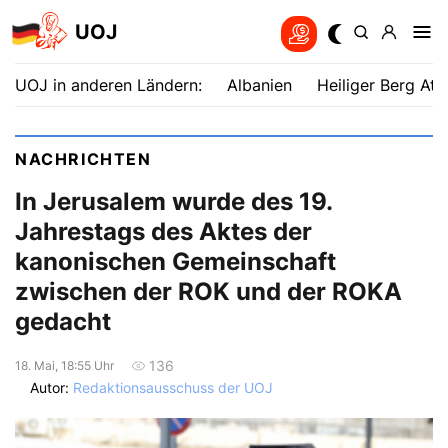
UOJ
UOJ in anderen Ländern:
Albanien
Heiliger Berg Ath
NACHRICHTEN
In Jerusalem wurde des 19.
Jahrestags des Aktes der
kanonischen Gemeinschaft
zwischen der ROK und der ROKA
gedacht
136
18. Mai, 18:55 Uhr
Autor:
Redaktionsausschuss der UOJ