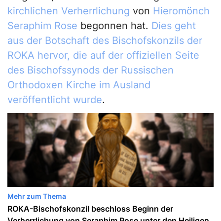
kirchlichen Verherrlichung
von
Hieromönch
Seraphim Rose
begonnen hat.
Dies geht
aus der Botschaft des Bischofskonzils der
ROKA hervor, die auf der offiziellen Seite
des Bischofssynods der Russischen
Orthodoxen Kirche im Ausland
veröffentlicht wurde
.
Mehr zum Thema
ROKA-Bischofskonzil beschloss Beginn der
Verherrlichung von Seraphim Rose unter den Heiligen