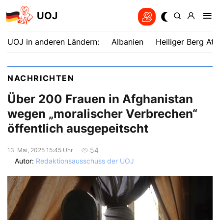
UOJ
UOJ in anderen Ländern:
Albanien
Heiliger Berg Ath
NACHRICHTEN
Über 200 Frauen in Afghanistan
wegen „moralischer Verbrechen“
öffentlich ausgepeitscht
54
13. Mai, 2025 15:45 Uhr
Autor:
Redaktionsausschuss der UOJ