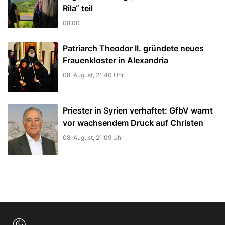
Rila“ teil
08:00
Patriarch Theodor II. gründete neues
Frauenkloster in Alexandria
08. August, 21:40 Uhr
Priester in Syrien verhaftet: GfbV warnt
vor wachsendem Druck auf Christen
08. August, 21:09 Uhr