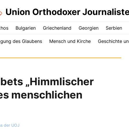
Union Orthodoxer Journalist
thos
Bulgarien
Griechenland
Georgien
Serbien
igung des Glaubens
Mensch und Kirche
Geschichte un
bets „Himmlischer
des menschlichen
ss der UOJ