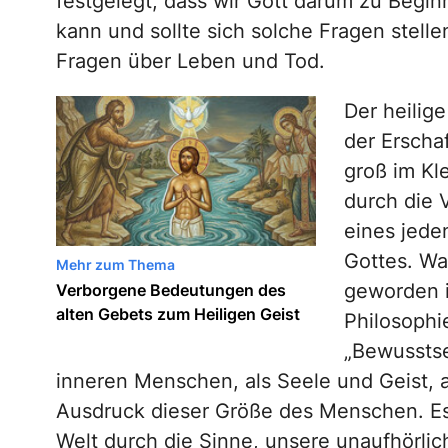
festgelegt, dass wir Gott darum zu Begin
kann und sollte sich solche Fragen stel
Fragen über Leben und Tod.
Der heilig
der Erscha
groß im Kle
durch die 
eines jede
Gottes. Wa
Mehr zum Thema
geworden i
Verborgene Bedeutungen des
alten Gebets zum Heiligen Geist
Philosophi
„Bewusstse
inneren Menschen, als Seele und Geist, a
Ausdruck dieser Größe des Menschen. Es
Welt durch die Sinne, unsere unaufhörlich