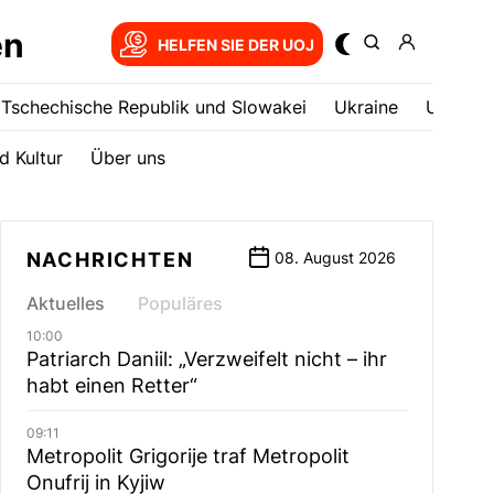
en
HELFEN SIE DER UOJ
Tschechische Republik und Slowakei
Ukrainе
USA
d Kultur
Über uns
NACHRICHTEN
08. August 2026
Aktuelles
Populäres
10:00
Patriarch Daniil: „Verzweifelt nicht – ihr
habt einen Retter“
09:11
Metropolit Grigorije traf Metropolit
Onufrij in Kyjiw