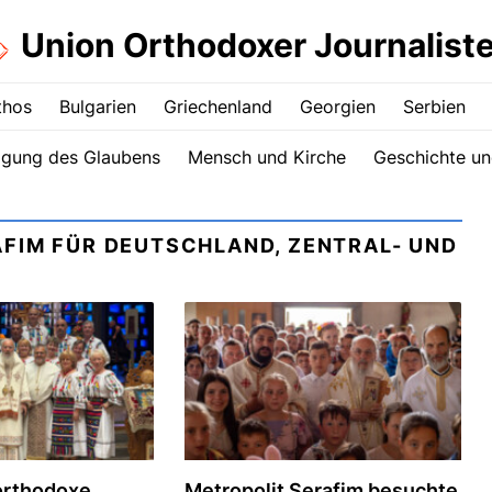
Union Orthodoxer Journalist
thos
Bulgarien
Griechenland
Georgien
Serbien
igung des Glaubens
Mensch und Kirche
Geschichte un
FIM FÜR DEUTSCHLAND, ZENTRAL- UND
orthodoxe
Metropolit Serafim besuchte