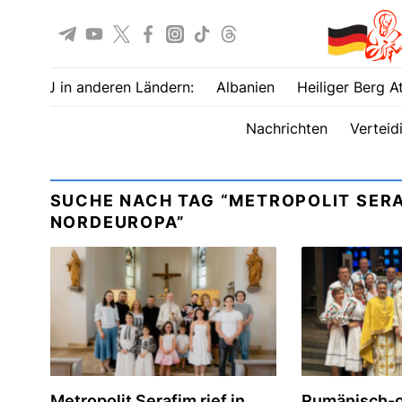
UOJ in anderen Ländern:
Albanien
Heiliger Berg A
Nachrichten
Verteid
SUCHE NACH TAG “METROPOLIT SERA
NORDEUROPA”
Metropolit Serafim rief in
Rumänisch-