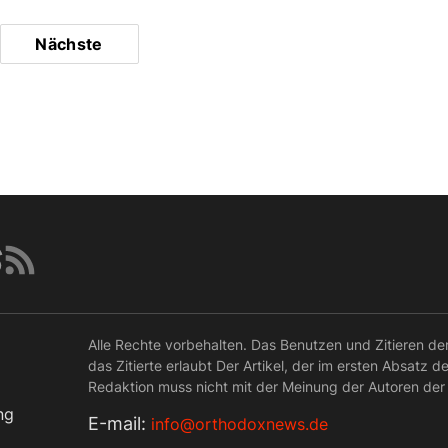
Nächste
Alle Rechte vorbehalten. Das Benutzen und Zitieren de
das Zitierte erlaubt Der Artikel, der im ersten Absatz d
Redaktion muss nicht mit der Meinung der Autoren der
ng
Е-mail:
info@orthodoxnews.de