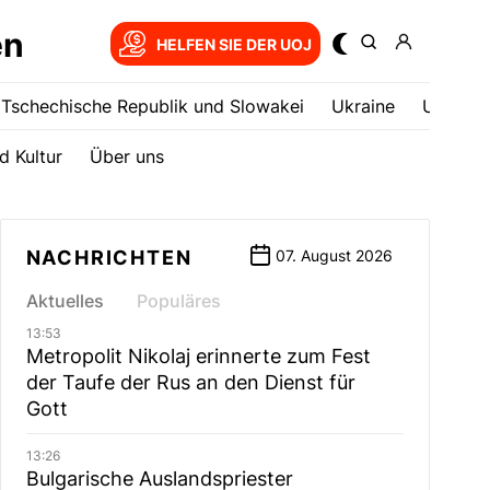
en
HELFEN SIE DER UOJ
Tschechische Republik und Slowakei
Ukrainе
USA
d Kultur
Über uns
NACHRICHTEN
07. August 2026
Aktuelles
Populäres
13:53
Metropolit Nikolaj erinnerte zum Fest
der Taufe der Rus an den Dienst für
Gott
13:26
Bulgarische Auslandspriester