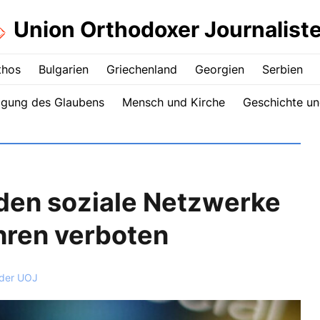
Union Orthodoxer Journalist
thos
Bulgarien
Griechenland
Georgien
Serbien
igung des Glaubens
Mensch und Kirche
Geschichte un
den soziale Netzwerke
ahren verboten
 der UOJ