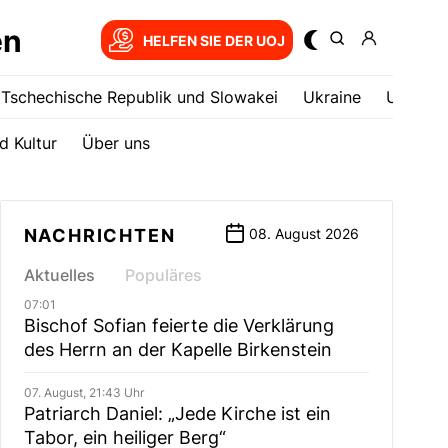
en
HELFEN SIE DER UOJ
Tschechische Republik und Slowakei
Ukrainе
USA
d Kultur
Über uns
NACHRICHTEN
08. August 2026
Aktuelles
Populäres
07:01
Bischof Sofian feierte die Verklärung
des Herrn an der Kapelle Birkenstein
07. August, 21:43 Uhr
Patriarch Daniel: „Jede Kirche ist ein
Tabor, ein heiliger Berg“