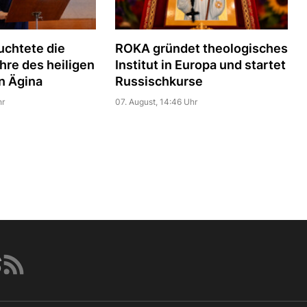
uchtete die
ROKA gründet theologisches
hre des heiligen
Institut in Europa und startet
n Ägina
Russischkurse
hr
07. August, 14:46 Uhr