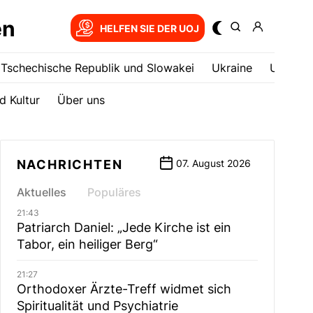
en
HELFEN SIE DER UOJ
Tschechische Republik und Slowakei
Ukrainе
USA
d Kultur
Über uns
NACHRICHTEN
07. August 2026
Aktuelles
Populäres
21:43
Patriarch Daniel: „Jede Kirche ist ein
Tabor, ein heiliger Berg“
21:27
Orthodoxer Ärzte-Treff widmet sich
Spiritualität und Psychiatrie