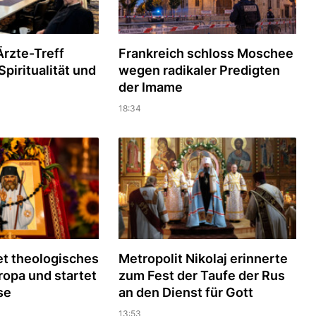
rzte-Treff
Frankreich schloss Moschee
piritualität und
wegen radikaler Predigten
der Imame
18:34
t theologisches
Metropolit Nikolaj erinnerte
uropa und startet
zum Fest der Taufe der Rus
se
an den Dienst für Gott
13:53