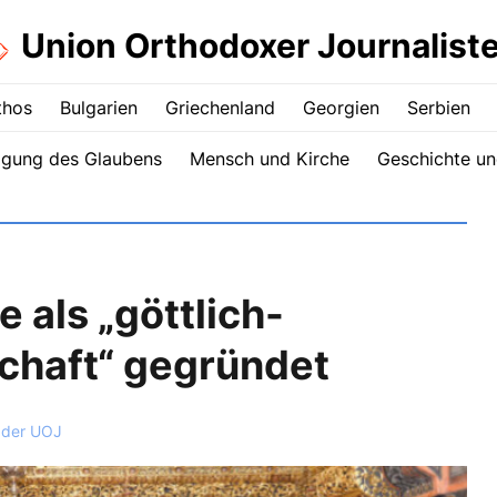
Union Orthodoxer Journalist
thos
Bulgarien
Griechenland
Georgien
Serbien
igung des Glaubens
Mensch und Kirche
Geschichte un
e als „göttlich-
chaft“ gegründet
 der UOJ