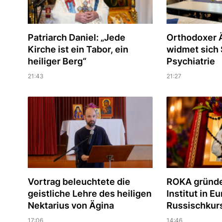
Patriarch Daniel: „Jede
Orthodoxer Ä
Kirche ist ein Tabor, ein
widmet sich S
heiliger Berg“
Psychiatrie
21:43
21:27
Vortrag beleuchtete die
ROKA gründe
geistliche Lehre des heiligen
Institut in E
Nektarius von Ägina
Russischkur
17:06
14:46