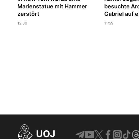
Marienstatue mit Hammer
besuchte Ar
zerstört
Gabriel auf e
12:30
11:59
UOJ