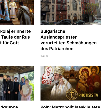
kolaj erinnerte
Bulgarische
 Taufe der Rus
Auslandspriester
t für Gott
verurteilten Schmähungen
des Patriarchen
13:26
ndgruppe
Köln: Metropolit Isaak leitete