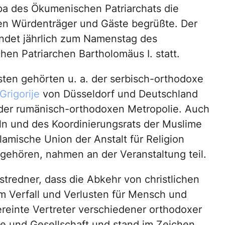
pa des Ökumenischen Patriarchats die
n Würdenträger und Gäste begrüßte. Der
ndet jährlich zum Namenstag des
en Patriarchen Bartholomäus I. statt.
ten gehörten u. a. der serbisch-orthodoxe
Grigorije
von Düsseldorf und Deutschland
der rumänisch-orthodoxen Metropolie. Auch
ln und des Koordinierungsrats der Muslime
lamische Union der Anstalt für Religion
ngehören, nahmen an der Veranstaltung teil.
tredner, dass die Abkehr von christlichen
hem Verfall und Verlusten für Mensch und
reinte Vertreter verschiedener orthodoxer
he und Gesellschaft und stand im Zeichen