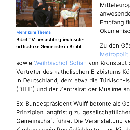
Mitteleuro
anwesende
Empfang fi
Ökumenisch
Mehr zum Thema
Bibel TV besuchte griechisch-
Zu den Gäs
orthodoxe Gemeinde in Brühl
Metropolit 
sowie
Weihbischof Sofian
von Kronstadt 
Vertreter des katholischen Erzbistums Kö
in Deutschland, dem etwa die Türkisch-Is
(DITIB) und der Zentralrat der Muslime a
Ex-Bundespräsident Wulff betonte als Gas
Prinzipien langfristig zu gesellschaftlic
Gemeinschaft führe. Die Veranstaltung ve
Kirchen sowie Persönlichkeiten aus Kirc