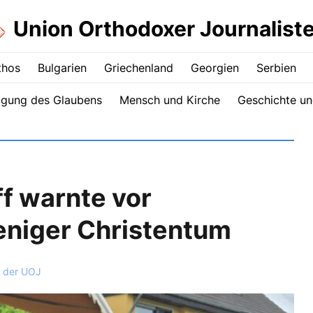
Union Orthodoxer Journalist
thos
Bulgarien
Griechenland
Georgien
Serbien
igung des Glaubens
Mensch und Kirche
Geschichte un
f warnte vor
eniger Christentum
 der UOJ