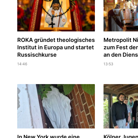
ROKA gründet theologisches
Metropolit Ni
Institut in Europa und startet
zum Fest der
Russischkurse
an den Diens
14:46
13:53
In New York wurde eine
Kölner Juge