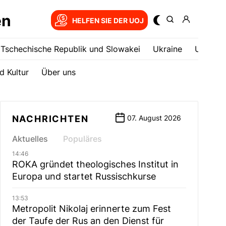
en
HELFEN SIE DER UOJ
Tschechische Republik und Slowakei
Ukrainе
USA
d Kultur
Über uns
NACHRICHTEN
07. August 2026
Aktuelles
Populäres
14:46
ROKA gründet theologisches Institut in
Europa und startet Russischkurse
13:53
Metropolit Nikolaj erinnerte zum Fest
der Taufe der Rus an den Dienst für