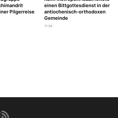
chimandrit
einen Bittgottesdienst in der
iner Pilgerreise
antiochenisch-orthodoxen
Gemeinde
11:36