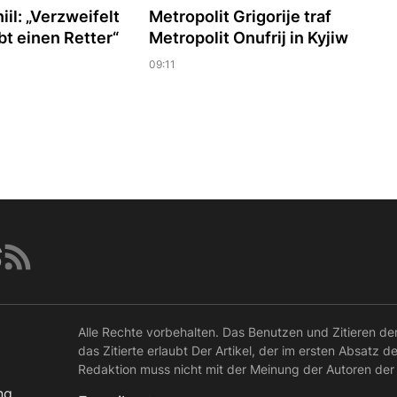
iil: „Verzweifelt
Metropolit Grigorije traf
abt einen Retter“
Metropolit Onufrij in Kyjiw
09:11
Alle Rechte vorbehalten. Das Benutzen und Zitieren de
das Zitierte erlaubt Der Artikel, der im ersten Absatz d
Redaktion muss nicht mit der Meinung der Autoren der
ng