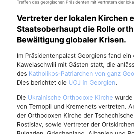
Treffen des georgischen Präsidenten mit Vertretern der lok
Vertreter der lokalen Kirchen 
Staatsoberhaupt die Rolle ort
Bewältigung globaler Krisen.
Im Präsidentenpalast Georgiens fand ein o
Kawelaschwili mit Gästen statt, die anläss
des
Katholikos-Patriarchen von ganz Georg
Dies berichtet die
UOJ in Georgien
.
Die
Ukrainische Orthodoxe Kirche
wurde b
von Ternopil und Kremenets vertreten.
der Orthodoxen Kirche der Tschechischen
Rostislav, sowie Vertreter der Ortskirche
Bulgarien, Griechenland, Albanien und Pol