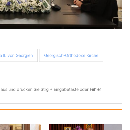
ia II. von Georgien
Georgisch-Orthodoxe Kirche
 aus und drücken Sie Strg + Eingabetaste oder
Fehler