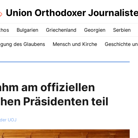
Union Orthodoxer Journalist
thos
Bulgarien
Griechenland
Georgien
Serbien
igung des Glaubens
Mensch und Kirche
Geschichte un
hm am offiziellen
en Präsidenten teil
 der UOJ