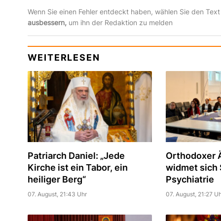
Wenn Sie einen Fehler entdeckt haben, wählen Sie den Text
ausbessern,
um ihn der Redaktion zu melden
WEITERLESEN
Patriarch Daniel: „Jede
Orthodoxer Ä
Kirche ist ein Tabor, ein
widmet sich S
heiliger Berg“
Psychiatrie
07. August, 21:43 Uhr
07. August, 21:27 Uh