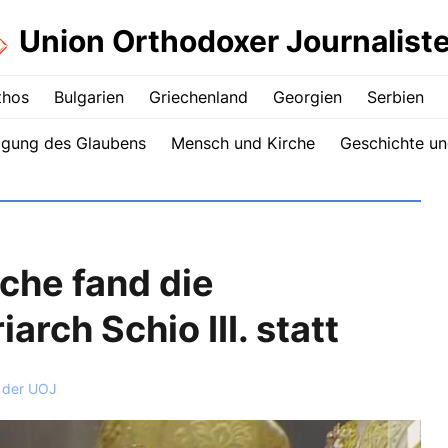
Union Orthodoxer Journalist
thos
Bulgarien
Griechenland
Georgien
Serbien
igung des Glaubens
Mensch und Kirche
Geschichte un
che fand die
arch Schio III. statt
 der UOJ