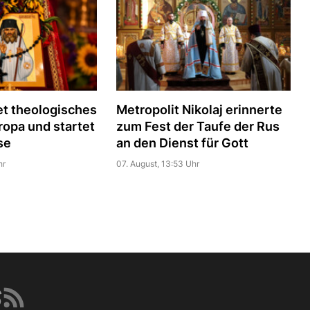
t theologisches
Metropolit Nikolaj erinnerte
uropa und startet
zum Fest der Taufe der Rus
se
an den Dienst für Gott
hr
07. August, 13:53 Uhr