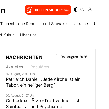
en
HELFEN SIE DER UOJ
Tschechische Republik und Slowakei
Ukrainе
USA
d Kultur
Über uns
NACHRICHTEN
08. August 2026
Aktuelles
Populäres
07. August, 21:43 Uhr
Patriarch Daniel: „Jede Kirche ist ein
Tabor, ein heiliger Berg“
07. August, 21:27 Uhr
Orthodoxer Ärzte-Treff widmet sich
Spiritualität und Psychiatrie