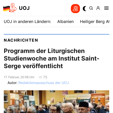
UOJ
UOJ in anderen Ländern:
Albanien
Heiliger Berg Ath
NACHRICHTEN
Programm der Liturgischen
Studienwoche am Institut Saint-
Serge veröffentlicht
75
17. Februar, 20:58 Uhr
Autor:
Redaktionsausschuss der UOJ