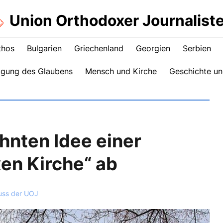
Union Orthodoxer Journalist
thos
Bulgarien
Griechenland
Georgien
Serbien
igung des Glaubens
Mensch und Kirche
Geschichte un
hnten Idee einer
en Kirche“ ab
uss der UOJ