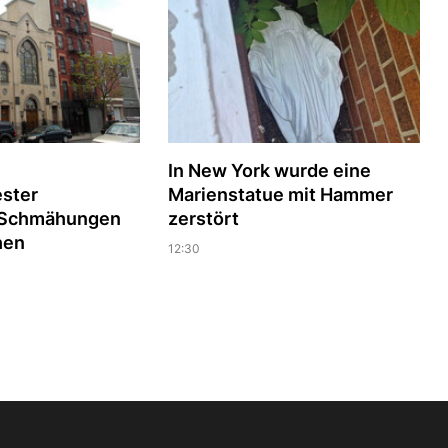
In New York wurde eine
ester
Marienstatue mit Hammer
n Schmähungen
zerstört
hen
12:30