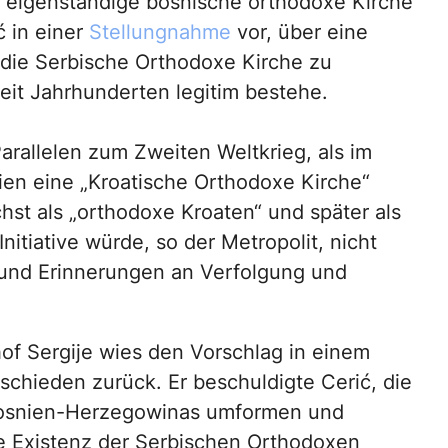
ne eigenständige bosnische orthodoxe Kirche
ć in einer
Stellungnahme
vor, über eine
die Serbische Orthodoxe Kirche zu
eit Jahrhunderten legitim bestehe.
arallelen zum Zweiten Weltkrieg, als im
ien eine „Kroatische Orthodoxe Kirche“
st als „orthodoxe Kroaten“ und später als
Initiative würde, so der Metropolit, nicht
 und Erinnerungen an Verfolgung und
of Sergije wies den Vorschlag in einem
schieden zurück. Er beschuldigte Cerić, die
Bosnien-Herzegowinas umformen und
die Existenz der Serbischen Orthodoxen