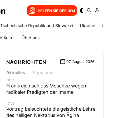
en
HELFEN SIE DER UOJ
Tschechische Republik und Slowakei
Ukrainе
USA
d Kultur
Über uns
NACHRICHTEN
07. August 2026
Aktuelles
Populäres
18:34
Frankreich schloss Moschee wegen
radikaler Predigten der Imame
17:06
Vortrag beleuchtete die geistliche Lehre
des heiligen Nektarius von Ägina