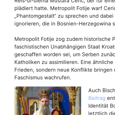
Reis-ul-ulema Mustafa Cerić, der für ei
plädiert hatte. Metropolit Fotije warf Ceri
„Phantomgestalt“ zu sprechen und dabei 
ignorieren, die in Bosnien-Herzegowina s
Metropolit Fotije zog zudem historische P
faschistischen Unabhängigen Staat Kroat
geschaffen worden sei, um Serben zunäch
Katholiken zu assimilieren. Eine ähnliche 
Frieden, sondern neue Konflikte bringen
Faschismus wachrufen.
Auch Bisch
Beitrag
ent
Identität 
letztlich 