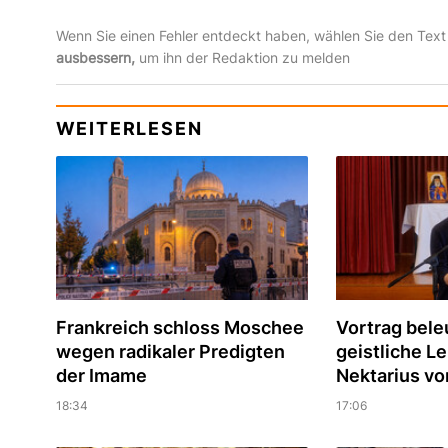
Wenn Sie einen Fehler entdeckt haben, wählen Sie den Text
ausbessern,
um ihn der Redaktion zu melden
WEITERLESEN
Frankreich schloss Moschee
Vortrag bele
wegen radikaler Predigten
geistliche Le
der Imame
Nektarius vo
18:34
17:06