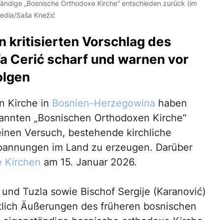
ständige „Bosnische Orthodoxe Kirche“ entschieden zurück (im
ipedia/Saša Knežić
 kritisierten Vorschlag des
a Cerić scharf und warnen vor
olgen
n Kirche in
Bosnien-Herzegowina
haben
annten „Bosnischen Orthodoxen Kirche“
einen Versuch, bestehende kirchliche
Spannungen im Land zu erzeugen. Darüber
e Kirchen
am 15. Januar 2026.
k und Tuzla sowie Bischof Sergije (Karanović)
ntlich Äußerungen des früheren bosnischen