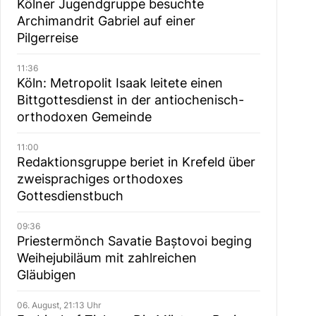
Kölner Jugendgruppe besuchte
Archimandrit Gabriel auf einer
Pilgerreise
11:36
Köln: Metropolit Isaak leitete einen
Bittgottesdienst in der antiochenisch-
orthodoxen Gemeinde
11:00
Redaktionsgruppe beriet in Krefeld über
zweisprachiges orthodoxes
Gottesdienstbuch
09:36
Priestermönch Savatie Baștovoi beging
Weihejubiläum mit zahlreichen
Gläubigen
06. August, 21:13 Uhr