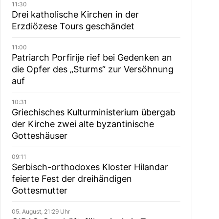
11:30
Drei katholische Kirchen in der
Erzdiözese Tours geschändet
11:00
Patriarch Porfirije rief bei Gedenken an
die Opfer des „Sturms“ zur Versöhnung
auf
10:31
Griechisches Kulturministerium übergab
der Kirche zwei alte byzantinische
Gotteshäuser
09:11
Serbisch-orthodoxes Kloster Hilandar
feierte Fest der dreihändigen
Gottesmutter
05. August, 21:29 Uhr