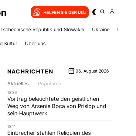
en
HELFEN SIE DER UOJ
Tschechische Republik und Slowakei
Ukrainе
USA
d Kultur
Über uns
NACHRICHTEN
06. August 2026
Aktuelles
Populäres
18:39
Vortrag beleuchtete den geistlichen
Weg von Arsenie Boca von Prislop und
sein Hauptwerk
18:11
Einbrecher stahlen Reliquien des