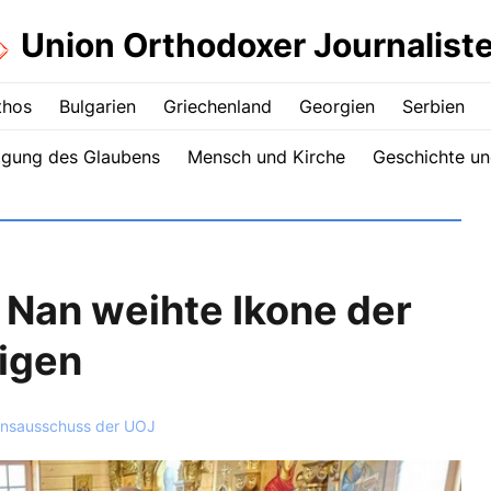
Union Orthodoxer Journalist
thos
Bulgarien
Griechenland
Georgien
Serbien
igung des Glaubens
Mensch und Kirche
Geschichte un
 Nan weihte Ikone der
igen
onsausschuss der UOJ