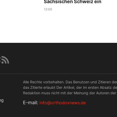
Sächsischen Schweiz ein
12:00
Alle Rechte vorbehalten. Das Benutzen und Zitieren de
das Zitierte erlaubt Der Artikel, der im ersten Absatz d
Redaktion muss nicht mit der Meinung der Autoren der
ng
Е-mail:
info@orthodoxnews.de