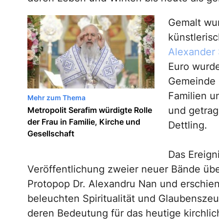
Gemalt wur
künstleris
Alexander 
Euro wurde
Gemeinde 
Familien u
Mehr zum Thema
und getrag
Metropolit Serafim würdigte Rolle
der Frau in Familie, Kirche und
Dettling.
Gesellschaft
Das Ereign
Veröffentlichung zweier neuer Bände über
Protopop Dr. Alexandru Nan und erschie
beleuchten Spiritualität und Glaubenszeu
deren Bedeutung für das heutige kirchli