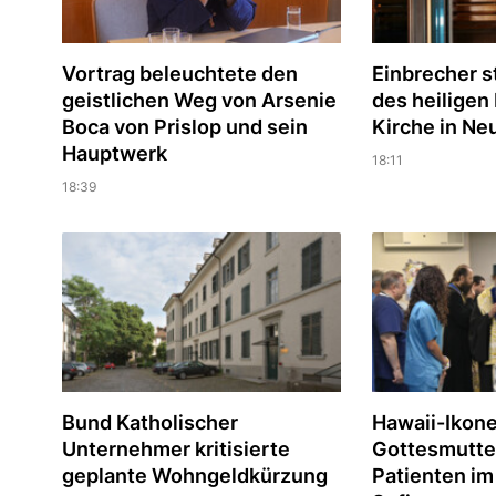
Vortrag beleuchtete den
Einbrecher s
geistlichen Weg von Arsenie
des heiligen
Boca von Prislop und sein
Kirche in Ne
Hauptwerk
18:11
18:39
Bund Katholischer
Hawaii-Ikone
Unternehmer kritisierte
Gottesmutte
geplante Wohngeldkürzung
Patienten im