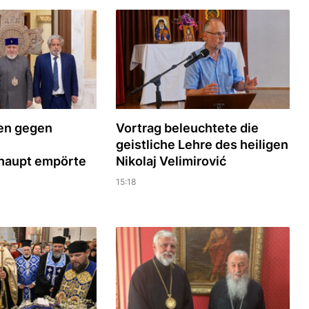
ren gegen
Vortrag beleuchtete die
geistliche Lehre des heiligen
haupt empörte
Nikolaj Velimirović
15:18