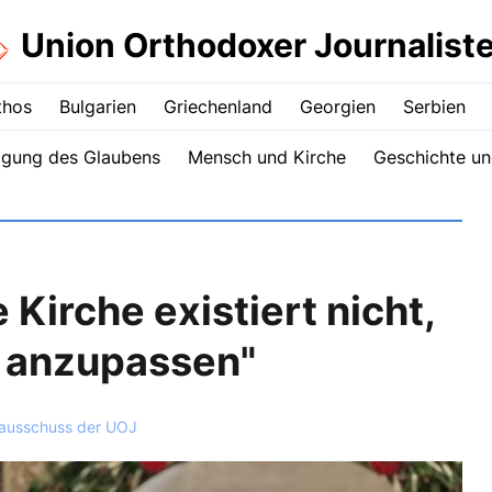
Union Orthodoxer Journalist
thos
Bulgarien
Griechenland
Georgien
Serbien
igung des Glaubens
Mensch und Kirche
Geschichte un
e Kirche existiert nicht,
t anzupassen"
ausschuss der UOJ