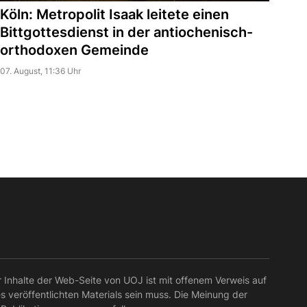
Köln: Metropolit Isaak leitete einen
Bittgottesdienst in der antiochenisch-
orthodoxen Gemeinde
07. August, 11:36 Uhr
r Inhalte der Web-Seite von UOJ ist mit offenem Verweis auf
es veröffentlichten Materials sein muss. Die Meinung der