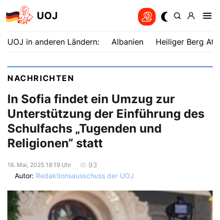
UOJ
UOJ in anderen Ländern:
Albanien
Heiliger Berg Ath
NACHRICHTEN
In Sofia findet ein Umzug zur
Unterstützung der Einführung des
Schulfachs „Tugenden und
Religionen“ statt
93
16. Mai, 2025 18:19 Uhr
Autor:
Redaktionsausschuss der UOJ