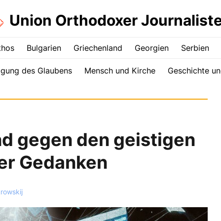
Union Orthodoxer Journalist
thos
Bulgarien
Griechenland
Georgien
Serbien
igung des Glaubens
Mensch und Kirche
Geschichte un
nd gegen den geistigen
der Gedanken
krowskij