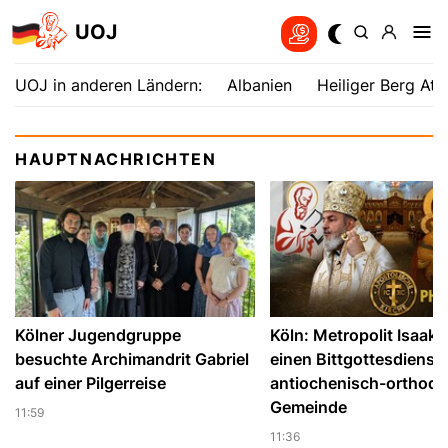
UOJ
UOJ in anderen Ländern:
Albanien
Heiliger Berg Ath
HAUPTNACHRICHTEN
Kölner Jugendgruppe
Köln: Metropolit Isaak l
besuchte Archimandrit Gabriel
einen Bittgottesdienst 
auf einer Pilgerreise
antiochenisch-orthod
Gemeinde
11:59
11:36